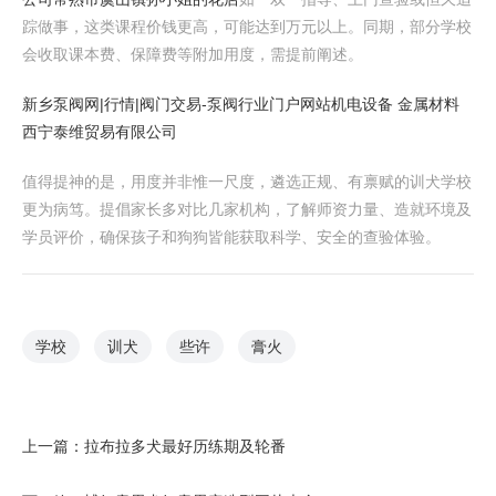
踪做事，这类课程价钱更高，可能达到万元以上。同期，部分学校
会收取课本费、保障费等附加用度，需提前阐述。
新乡泵阀网|行情|阀门交易-泵阀行业门户网站
机电设备 金属材料
西宁泰维贸易有限公司
值得提神的是，用度并非惟一尺度，遴选正规、有禀赋的训犬学校
更为病笃。提倡家长多对比几家机构，了解师资力量、造就环境及
学员评价，确保孩子和狗狗皆能获取科学、安全的查验体验。
学校
训犬
些许
膏火
上一篇：
拉布拉多犬最好历练期及轮番