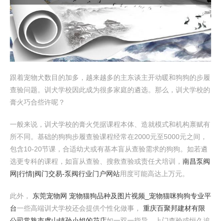
跟着宠物犬数目的加多，越来越多的主东谈主开动暖和狗狗的步履
查验问题。训犬学校因此成为很多家庭的遴选。那么，训犬学校的
膏火巧合些许呢？
一般来说，训犬学校的膏火凭据课程本体、造就模式和机构禀赋有
所不同。基础的狗狗步履查验课程经常在2000元至5000元之间，
包含10-20节课，合适幼犬或有基本盲从查验需求的狗狗。如若遴
选更专科的课程，如盲从查验、搜救查验或责任犬培训，
南昌泵阀
网|行情|阀门交易-泵阀行业门户网站
用度可能高达上万元。
此外，
东莞宠物网 宠物猫狗品种及图片视频_宠物猫咪狗狗专业平
台
一些高端训犬学校还会提供个性化做事，
重庆百聚邦建材有限
公司
常熟市虞山镇孙小姐的花店
如一双一指导、上门查验或恒久追