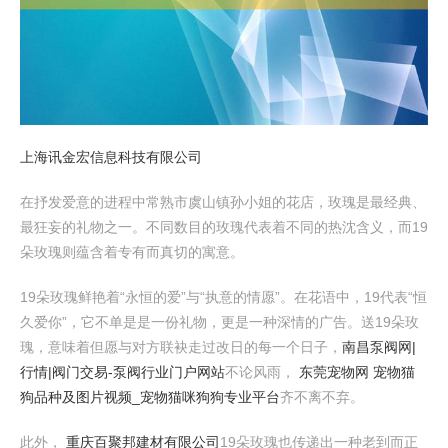
上海讯金宏信息科技有限公司
在抒发爱意的进程中常熟市虞山镇孙小姐的花店，玫瑰是最经典、
最狂妄的礼物之一。不同数目的玫瑰代表着不同的热沈含义，而19
朵玫瑰则蕴含着专有而真切的寓意。
19朵玫瑰鲜艳着“永恒的爱”与“执意的情愿”。在花语中，19代表“恒
久爱你”，它不单是是一份礼物，更是一种深情的广告。送19朵玫
瑰，意味着但愿与对方联袂走过改日的每一个日子，
南昌泵阀网|
行情|阀门交易-泵阀行业门户网站
不论风雨，
东莞宠物网 宠物猫
狗品种及图片视频_宠物猫咪狗狗专业平台
齐不离不弃。
此外，
重庆百聚邦建材有限公司
19朵玫瑰也传递出一种老到而正