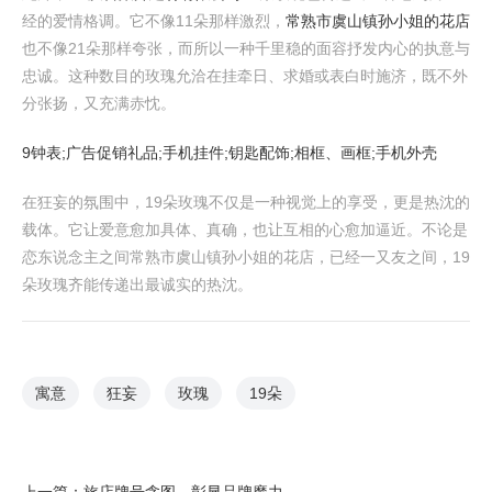
经的爱情格调。它不像11朵那样激烈，
常熟市虞山镇孙小姐的花店
也不像21朵那样夸张，而所以一种千里稳的面容抒发内心的执意与
忠诚。这种数目的玫瑰允洽在挂牵日、求婚或表白时施济，既不外
分张扬，又充满赤忱。
9钟表;广告促销礼品;手机挂件;钥匙配饰;相框、画框;手机外壳
在狂妄的氛围中，19朵玫瑰不仅是一种视觉上的享受，更是热沈的
载体。它让爱意愈加具体、真确，也让互相的心愈加逼近。不论是
恋东说念主之间常熟市虞山镇孙小姐的花店，已经一又友之间，19
朵玫瑰齐能传递出最诚实的热沈。
寓意
狂妄
玫瑰
19朵