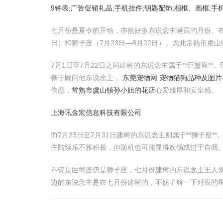
9钟表;广告促销礼品;手机挂件;钥匙配饰;相框、画框;手
七月份是夏令的开动，亦然好多东说念主诞辰的月份。在
日）和狮子座（7月23日—8月22日）。因此常熟市
7月1日至7月22日之间建树的东说念主属于**巨蟹座*
善于顾问他东说念主，
东莞宠物网 宠物猫狗品种及图片
依恋，
常熟市虞山镇孙小姐的花店
心爱雄厚和安全感。
上海讯金宏信息科技有限公司
而7月23日至7月31日建树的东说念主则属于**狮子
主陆续乐不雅积极，但随机也可能显得欢畅或过于自我
不管是巨蟹座仍是狮子座，七月份建树的东说念主王人
边的东说念主是在七月份建树的，不妨了解一下对应的