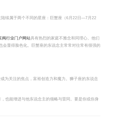
续属于两个不同的星座：巨蟹座（6月22日—7月22
-泵阀行业门户网站
具有热烈的家庭不雅念和同理心。他们
也会显得脸色化。巨蟹座的东说念主常常对往常有很强的
心爱成为关注的焦点，富裕创造力和魔力。狮子座的东说念
方，也能增进与他东说念主的领略与雷同。要是你或你身