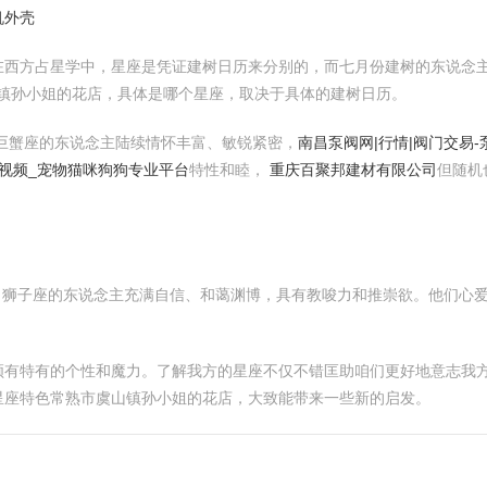
机外壳
西方占星学中，星座是凭证建树日历来分别的，而七月份建树的东说念主陆
虞山镇孙小姐的花店，具体是哪个星座，取决于具体的建树日历。
*。巨蟹座的东说念主陆续情怀丰富、敏锐紧密，
南昌泵阀网|行情|阀门交易
视频_宠物猫咪狗狗专业平台
特性和睦，
重庆百聚邦建材有限公司
但随机
座**。狮子座的东说念主充满自信、和蔼渊博，具有教唆力和推崇欲。他们
。
领有特有的个性和魔力。了解我方的星座不仅不错匡助咱们更好地意志我
星座特色常熟市虞山镇孙小姐的花店，大致能带来一些新的启发。